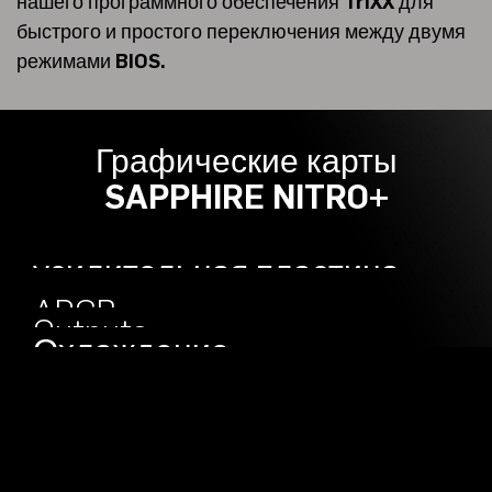
нашего программного обеспечения TriXX для
быстрого и простого переключения между двумя
режимами BIOS.
Графические карты
SAPPHIRE NITRO+
усилительная пластина
инженерии
ARGB
Outputs
Охлаждение