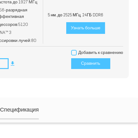
астота до 1927 МГц
256-разрядная
5 нм, до 2525 МГц, 24ГБ DDR6
эффективная
цессоров:5120
Узнать больше
DNA™ 3
ссировки лучей:80
Добавить к сравнению
Сравнить
Спецификация