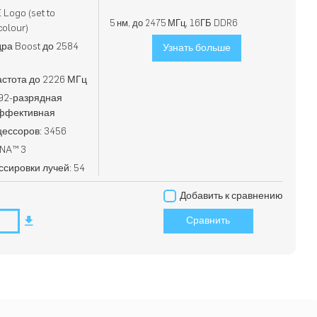
Logo (set to
5 нм, до 2475 МГц, 16ГБ DDR6
colour)
дра Boost до 2584
Узнать больше
астота до 2226 МГц
192-разрядная
эффективная
ессоров: 3456
DNA™ 3
ссировки лучей: 54
Добавить к сравнению
Сравнить