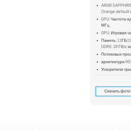
ARGB SAPPHIRE 
Orange default 
GPU: Частота я
МГц
GPU: Игровая ч
Память: 12ГБ/
DDR6. 18 Гб/с 
Потоковых проц
архитектура R
Ускорители тра
Скачать фото