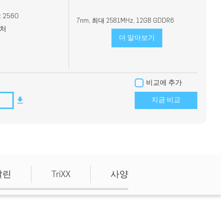
2560
7nm,
최대
2581MHz, 12GB GDDR6
텍처
더 알아보기
비교에 추가
지금 비교
날린
TriXX
사양