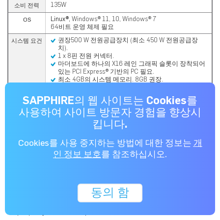
135W
소비 전력
Linux®,
Windows® 11, 10, Windows® 7
OS
64비트 운영 체제 필요
권장500 W 전원공급장치 (최소 450 W 전원공급장
시스템 요건
치).
1 x 8핀 전원 커넥터.
마더보드에 하나의 X16 레인 그래픽 슬롯이 장착되어
있는 PCI Express® 기반의 PC 필요.
최소 4GB의 시스템 메모리. 8GB 권장.
SAPPHIRE의 웹 사이트는 Cookies를
사용하여 사이트 방문자 경험을 향상시
Specifications provided here are for guidance only. Please
킵니다.
check with your regional distributor or dealer for latest
specifications.
Cookies를 사용 중지하는 방법에 대한 정보는
개
Colors of PCB or other components may differ from
인 정보 보호
를 참조하십시오.
those illustrated.
SAPPHIRE reserves the right to update or revise
specifications without prior notice.
동의 함
All trademarks and logos are acknowledged as the
property of their respective holders.