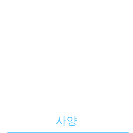
최신 TriXX 다운로드
사양