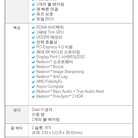
2개의 볼 베어링
팬 빠른 연결
퓨즈 보호
듀얼 BIOS
RDNA 아키텍처
특징
2세대 7nm GPU
GDDR6 메모리
전력 효율성
PCI Express 4.0 지원
최대 8K 비디오 스트리밍
Display Port 1.4(HBR3)/DSC
Radeon™ 소프트웨어
Radeon™ Boost
Radeon™ Image Sharpening
Radeon™ Anti-Lag
AMD FidelityFx
Async Compute
Radeon™ Rays Audio + True Audio Next
Radeon™ FreeSync™ 2 HDR
Dual-X 냉각
냉각
이중 팬
2개의 볼 베어링
2 슬롯, ATX
폼 팩터
규격: 233 x 121.8 x 39.6(mm)