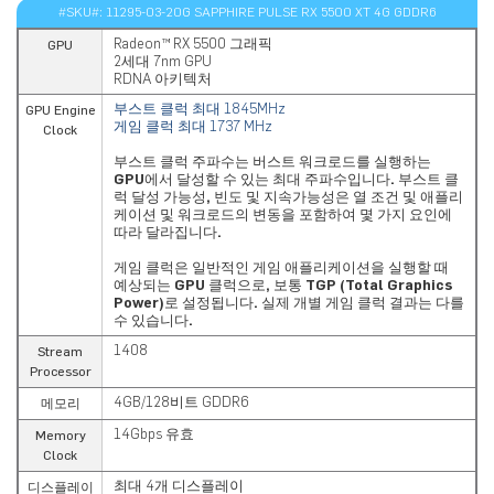
#SKU#: 11295-03-20G SAPPHIRE PULSE RX 5500 XT 4G GDDR6
Radeon™ RX 5500 그래픽
GPU
2세대 7nm GPU
RDNA 아키텍처
부스트
클럭 최대 1845MHz
GPU Engine
게임
클럭
최대
1737 MHz
Clock
부스트 클럭 주파수는 버스트 워크로드를 실행하는
GPU에서 달성할 수 있는 최대 주파수입니다. 부스트 클
럭 달성 가능성, 빈도 및 지속가능성은 열 조건 및 애플리
케이션 및 워크로드의 변동을 포함하여 몇 가지 요인에
따라 달라집니다.
게임 클럭은 일반적인 게임 애플리케이션을 실행할 때
예상되는
GPU
클럭으로
,
보통
TGP (Total Graphics
Power)
로 설정됩니다
.
실제 개별 게임 클럭 결과는 다를
수 있습니다
.
1408
Stream
Processor
4GB/128비트 GDDR6
메모리
14Gbps 유효
Memory
Clock
최대 4개 디스플레이
디스플레이