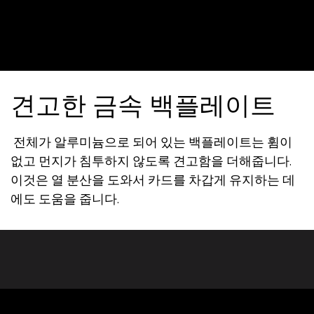
견고한 금속 백플레이트
전체가
알루미늄으로
되어
있는
백플레이트는
휨이
없고
먼지가
침투하지
않도록
견고함을
더해줍니다
.
이것은
열
분산을
도와서
카드를
차갑게
유지하는
데
에도
도움을
줍니다
.