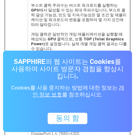
부스트 클럭 주파수는 버스트 워크로드를 실행하는
GPU에서 달성할 수 있는 최대 주파수입니다. 부스트 클
럭 달성 가능성, 빈도 및 지속가능성은 열 조건 및 애플리
케이션 및 워크로드의 변동을 포함하여 몇 가지 요인에
따라 달라집니다.
게임 클럭은 일반적인 게임 애플리케이션을 실행할 때
예상되는
GPU
클럭으로
,
보통
TGP (Total Graphics
Power)
로 설정됩니다
.
실제 개별 게임 클럭 결과는 다를
수 있습니다
.
2048
Stream
SAPPHIRE의 웹 사이트는 Cookies를
Processor
사용하여 사이트 방문자 경험을 향상시
32 CU
연산 장치
킵니다.
32MB
인피니티 캐시
Cookies를 사용 중지하는 방법에 대한 정보는
개
32
개
광선 가속기
인 정보 보호
를 참조하십시오.
8GB/128비트 GDDR6
메모리
18Gbps 유효
Memory
Clock
동의 함
최대 4개 디스플레이
디스플레이
HDMI™: 7680×4320
해상도
DisplayPort 1.4: 7680×4320