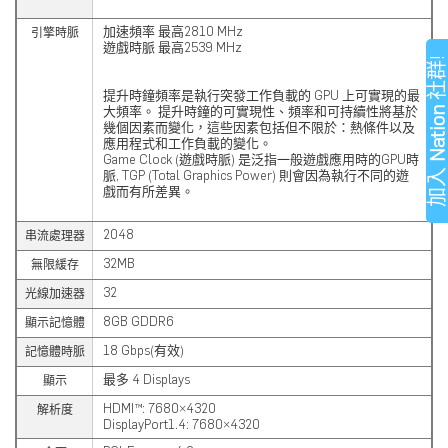
加速頻率 最高2810 MHz
引擎時脈
遊戲時脈
最高2539 MHz
社群
提升時鐘頻率是執行突發工作負載的 GPU 上可實現的最
大頻率。 提升時鐘的可實現性、頻率和可持續性將基於
Natio
幾個因素而變化，這些因素包括但不限於：熱條件以及
應用程式和工作負載的變化。
Game Clock (遊戲時脈) 是泛指一般遊戲應用時的GPU時
加
脈, TGP (Total Graphics Power) 則會因為執行不同的遊
戲而有所差異。
2048
串流處理器
32MB
無限緩存
32
光線加速器
8GB GDDR6
顯示記憶體
18 Gbps(有效)
記憶體時脈
最多 4 Displays
顯示
HDMI™: 7680×4320
解析度
DisplayPort1.4: 7680×4320