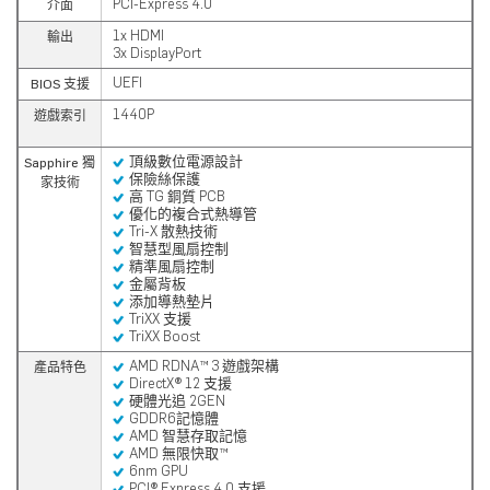
PCI-Express 4.0
介面
1x HDMI
輸出
3x DisplayPort
UEFI
BIOS 支援
1440P
遊戲索引
頂級數位電源設計
Sapphire 獨
保險絲保護
家技術
高 TG 銅質 PCB
優化的複合式熱導管
Tri-X
散熱技術
智慧型風扇控制
精準風扇控制
金屬背板
添加導熱墊片
TriXX 支援
TriXX Boost
AMD RDNA™ 3 遊戲架構
產品特色
DirectX® 12
支援
硬體光追 2GEN
GDDR6記憶體
AMD 智慧存取記憶
AMD 無限快取™
6nm GPU
PCI® Express 4.0 支援