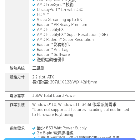
AMD FreeSync™ 技術
DisplayPort™ 1.4 with DSC
HDMI™
Video Streaming up to 8K
Radeon™ VR Ready Premium
AMD FidelityFX
AMD FidelityFX™ Super Resolution (FSR)
AMD Radeon™ Super Resolution
Radeon™ 影像銳化
Radeon™ Anti-Lag
Radeon™ Software
遊戲驅動器優化
三風扇
散熱系統
2.2 slot, ATX
規格尺寸
長x寛x高: 297(L)X 123(W)X 42(H)mm
165W Total Board Power
電源需求
Windows® 10, Windows 11, 64Bit 作業系統需求
作業系統
*Does not support all features including but not limited
to Hardware Raytracing
最少 650 Watt Power Supply
系統需求
2 x 8-pin
電源連接線
.
主機板上需提供一個 x16通道PCIExpress®插槽