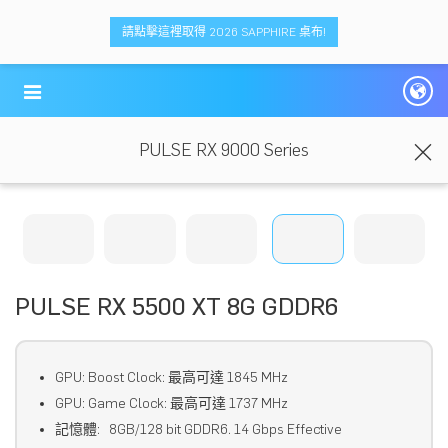
請點擊這裡取得 2026 SAPPHIRE 桌布!
PULSE RX 9000 Series
PULSE RX 5500 XT 8G GDDR6
GPU: Boost Clock: 最高可達 1845 MHz
GPU: Game Clock: 最高可達 1737 MHz
記憶體: 8GB/128 bit GDDR6. 14 Gbps Effective