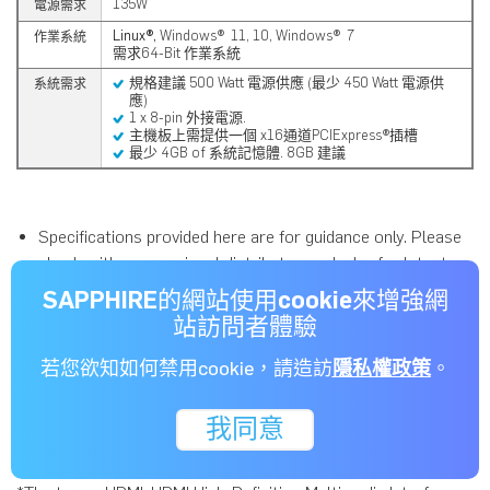
135W
電源需求
Linux®,
Windows® 11, 10, Windows® 7
作業系統
需求64-Bit 作業系統
規格建議 500 Watt 電源供應 (最少 450 Watt 電源供
系統需求
應)
1 x 8-pin 外接電源.
主機板上需提供一個 x16通道PCIExpress®插槽
最少 4GB of 系統記憶體. 8GB 建議
Specifications provided here are for guidance only. Please
check with your regional distributor or dealer for latest
specifications.
SAPPHIRE的網站使用cookie來增強網
Colors of PCB or other components may differ from
站訪問者體驗
those illustrated.
若您欲知如何禁用cookie，請造訪
隱私權政策
。
SAPPHIRE reserves the right to update or revise
specifications without prior notice.
All trademarks and logos are acknowledged as the
我同意
property of their respective holders.