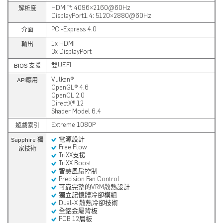
HDMI™: 4096×2160@60Hz
解析度
DisplayPort1.4: 5120×2880@60Hz
PCI-Express 4.0
介面
1x HDMI
輸出
3x DisplayPort
雙UEFI
BIOS 支援
Vulkan®
API應用
OpenGL® 4.6
OpenCL 2.0
DirectX® 12
Shader Model 6.4
Extreme 1080P
遊戲索引
電源設計
Sapphire 獨
Free Flow
家技術
TriXX支援
TriXX Boost
智慧風扇控制
Precision Fan Control
可靠完整的VRM散熱設計
獨立記憶體冷卻模組
Dual-X 散熱冷卻技術
全鋁金屬背板
PCB 12層板