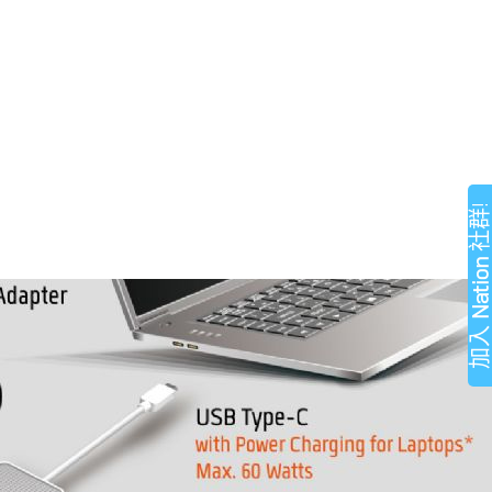
社群
Natio
加