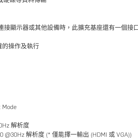
能
使用於連接顯示器或其他設備時，此擴充基座還有一個接口
正確的操作及執行
t Mode
60Hz 解析度
0 @30Hz 解析度 (
* 僅能擇一輸出 (HDMI 或 VGA)
)