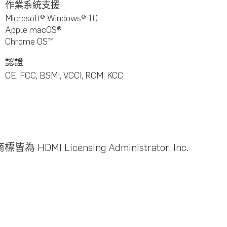
作業系統支援
Microsoft® Windows® 10
Apple macOS®
Chrome OS™
認證
CE, FCC, BSMI, VCCI, RCM, KCC
 HDMI Licensing Administrator, Inc.