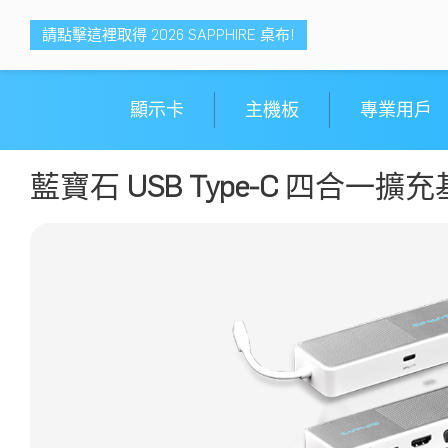
請點擊這裡取得 2026 SAPPHIRE 桌布!
顯示卡
主機板
專業用戶
藍寶石
USB Type-C
四合一擴充基