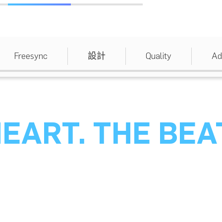
Freesync
設計
Quality
Ad
EART. THE BEA