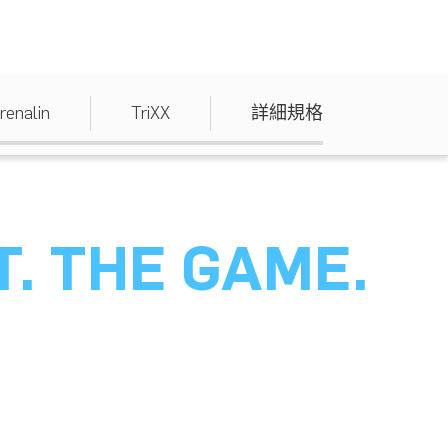
renalin
TriXX
詳細規格
T. THE GAME.