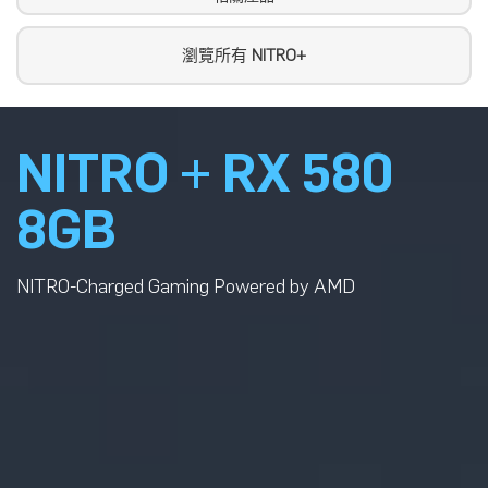
瀏覽所有
NITRO+
NITRO + RX 580
8GB
NITRO-Charged Gaming Powered by AMD