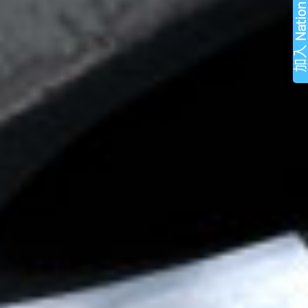
Natio
加