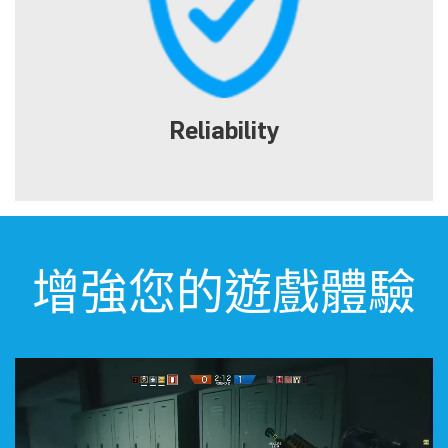
Reliability
Tough metal backplace and quality components
增強您的遊戲體驗