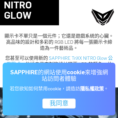
NITRO
GLOW
顯示卡不單只是一個元件；它還是遊戲系統的心臟。
高品味的設計和多彩的 RGB LED 將每一張顯示卡締
造為一件藝術品。
您甚至可以使用新的
SAPPHIRE TriXX NITRO Glow 公
用程式
，依據自己定制的設計變更 LED 的顏色。共
有五種不同的模式，包括風扇速度、GPU 溫度或多彩
SAPPHIRE的網站使用cookie來增強網
彩虹模式。也可以關閉 LED。
站訪問者體驗
若您欲知如何禁用cookie，請造訪
隱私權政策
。
我同意