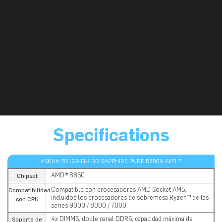
Specifications
#SKU#: 52123-11-40G SAPPHIRE PURE B850A WIFI 7
AMD® B850
Chipset
Compatible con procesadores AMD Socket AM5,
Compatibilidad
incluidos los procesadores de sobremesa Ryzen™ de las
con CPU
series 9000 / 8000 / 7000
4x DIMMS, doble canal DDR5, capacidad máxima de
Soporte de