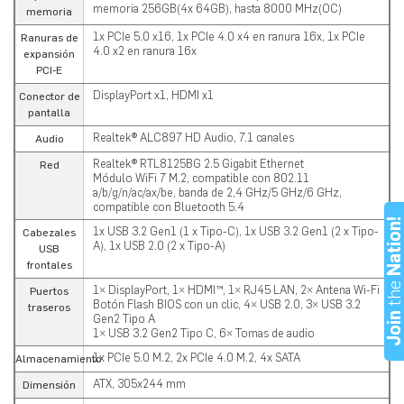
memoria 256GB(4x 64GB), hasta 8000 MHz(OC)
memoria
1x PCIe 5.0 x16, 1x PCIe 4.0 x4 en ranura 16x, 1x PCIe
Ranuras de
4.0 x2 en ranura 16x
expansión
PCI-E
DisplayPort x1, HDMI x1
Conector de
pantalla
Realtek® ALC897 HD Audio, 7.1 canales
Audio
Realtek® RTL8125BG 2.5 Gigabit Ethernet
Red
Módulo WiFi 7 M.2, compatible con 802.11
a/b/g/n/ac/ax/be, banda de 2,4 GHz/5 GHz/6 GHz,
compatible con Bluetooth 5.4
Nation
1x USB 3.2 Gen1 (1 x Tipo-C), 1x USB 3.2 Gen1 (2 x Tipo-
Cabezales
A), 1x USB 2.0 (2 x Tipo-A)
USB
frontales
th
1× DisplayPort, 1× HDMI™, 1× RJ45 LAN, 2× Antena Wi-Fi
Puertos
Botón Flash BIOS con un clic, 4× USB 2.0, 3× USB 3.2
traseros
Joi
Gen2 Tipo A
1× USB 3.2 Gen2 Tipo C, 6× Tomas de audio
1x PCIe 5.0 M.2, 2x PCIe 4.0 M.2, 4x SATA
Almacenamiento
ATX, 305x244 mm
Dimensión