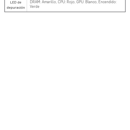
DRAM: Amarillo, CPU: Rojo, GPU: Blanco, Encendido:
LED de
Verde
depuración
Download the Latest
TriXX-M