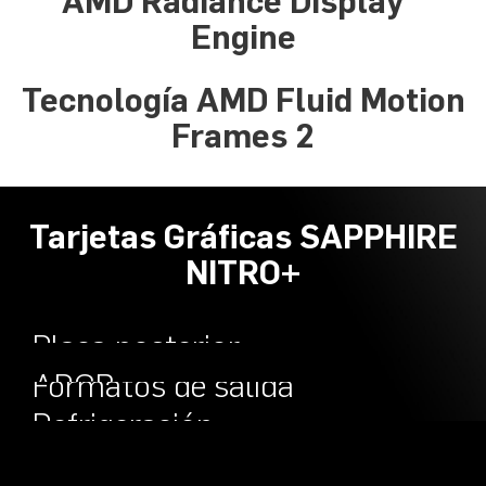
AMD Radiance Display™
Engine
Tecnología AMD Fluid Motion
Frames 2
Tarjetas Gráficas SAPPHIRE
NITRO+
Placa posterior
Diseño
ARGB
Formatos de salida
Refrigeración