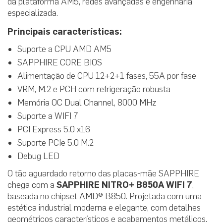
da plataforma AM5, redes avançadas e engenharia
especializada.
Principais características:
Suporte a CPU AMD AM5
SAPPHIRE CORE BIOS
Alimentação de CPU 12+2+1 fases, 55A por fase
VRM, M.2 e PCH com refrigeração robusta
Memória OC Dual Channel, 8000 MHz
Suporte a WIFI 7
PCI Express 5.0 x16
Suporte PCIe 5.0 M.2
Debug LED
O tão aguardado retorno das placas-mãe SAPPHIRE
chega com a
SAPPHIRE NITRO+ B850A WIFI 7
,
baseada no chipset AMD® B850. Projetada com uma
estética industrial moderna e elegante, com detalhes
geométricos característicos e acabamentos metálicos.