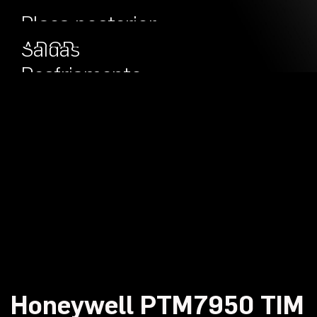
Placa posterior
Projeto
ARGB
Saídas
Resfriamento
Honeywell PTM7950 TIM