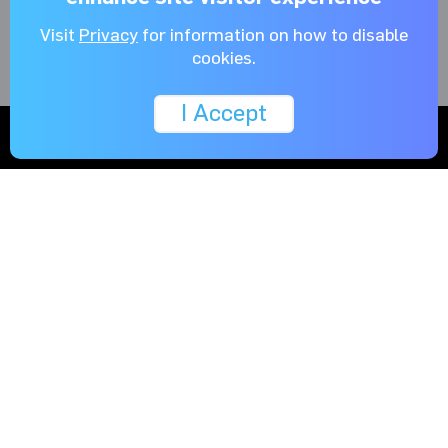
cada design de resfriamento individual com fluxo de
Visit
Privacy
for information on how to disable
calor ideal, distribuindo o calor de maneira eficiente e
cookies.
uniforme em todo o módulo de resfriamento.
I Accept
Proteção de fusível