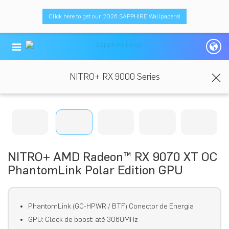
Click here to get our 2026 SAPPHIRE Wallpapers!
NITRO+ RX 9000 Series
NITRO+ AMD Radeon™ RX 9070 XT OC
PhantomLink Polar Edition GPU
PhantomLink (GC-HPWR / BTF) Conector de Energia
GPU: Clock de boost: até 3060MHz