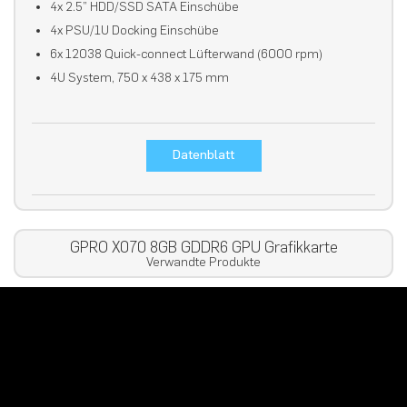
4x 2.5” HDD/SSD SATA Einschübe
4x PSU/1U Docking Einschübe
6x 12038 Quick-connect Lüfterwand (6000 rpm)
4U System, 750 x 438 x 175 mm
Datenblatt
GPRO X070 8GB GDDR6 GPU Grafikkarte
Verwandte Produkte