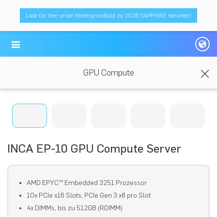
Lade Dir hier unser Hintergrundbild zu 2026 SAPPHIRE herunter!
GPU Compute
INCA EP-10 GPU Compute Server
AMD EPYC™ Embedded 3251 Prozessor
10x PCIe x16 Slots, PCIe Gen 3 x8 pro Slot
4x DIMMs, bis zu 512GB (RDIMM)