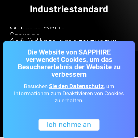
Industriestandard
Mehrere GPUs
Storage
Aufrüstbar
Redundante Architektur für
hohe Ausfallsicherung
Effizienz
Die Website von SAPPHIRE
verwendet Cookies, um das
Besuchererlebnis der Website zu
verbessern
Besuchen
Sie den Datenschutz
, um
Informationen zum Deaktivieren von Cookies
zu erhalten.
Ich nehme an