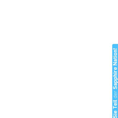
Sapphire Nation
de