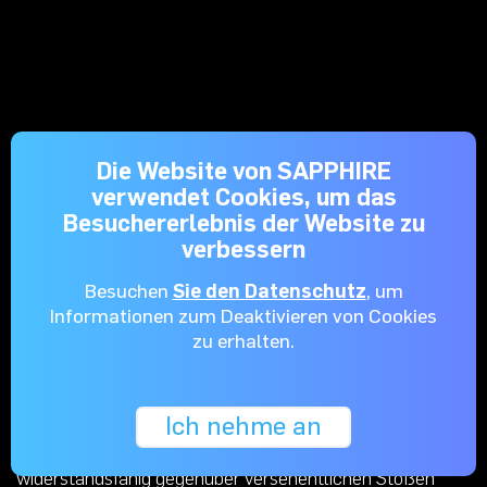
Die Website von SAPPHIRE
FrameDefense
verwendet Cookies, um das
Besuchererlebnis der Website zu
Die mechanische Bauweise der Grafikkarte zeichnet sich
verbessern
durch einen robusten, kastenähnlichen Rahmen aus, der
Besuchen
Sie den Datenschutz
, um
für eine außergewöhnliche Qualität und Haltbarkeit des
Informationen zum Deaktivieren von Cookies
Modells sorgt. Zu dieser soliden Konstruktion gehört ein
zu erhalten.
Schutzgehäuse für alle internen Komponenten, das die
Gefahr vermindert, diese beim Anfassen oder einer
Installation zu beschädigen. Dieser starre Rahmen
Ich nehme an
erhöht die Stabilität und Festigkeit, was ihn besonders
widerstandsfähig gegenüber versehentlichen Stößen