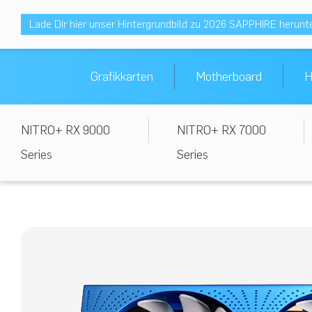
Lade Dir hier unser Hintergrundbild zu 2026 SAPPHIRE herunt
Grafikkarten
Motherboard
H
NITRO+ RX 9000
NITRO+ RX 7000
Series
Series