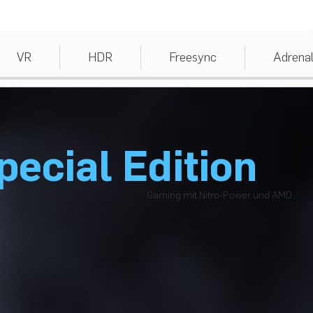
VR
HDR
Freesync
Adrenal
ecial Edition
Gaming mit Nitro-Power und AMD