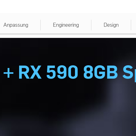
Anpassung
Engineering
Design
+ RX 590 8GB Sp