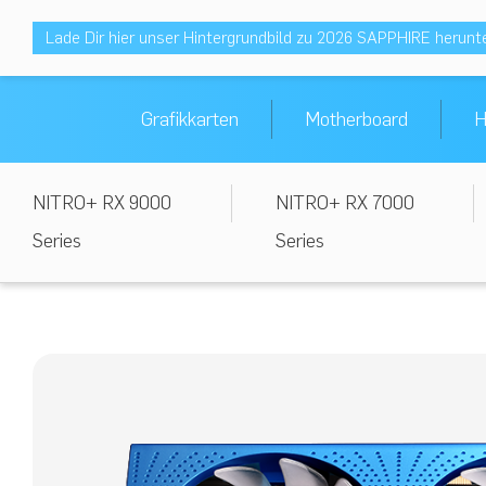
Lade Dir hier unser Hintergrundbild zu 2026 SAPPHIRE herunt
Grafikkarten
Motherboard
H
NITRO+ RX 9000
NITRO+ RX 7000
Series
Series