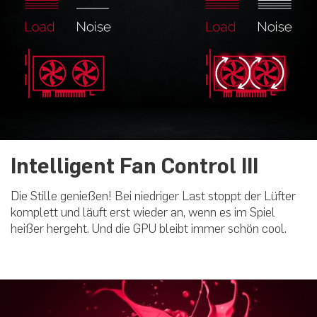
Intelligent Fan Control III
Die Stille genießen! Bei niedriger Last stoppt der Lüfter
komplett und läuft erst wieder an, wenn es im Spiel
heißer hergeht. Und die GPU bleibt immer schön cool.