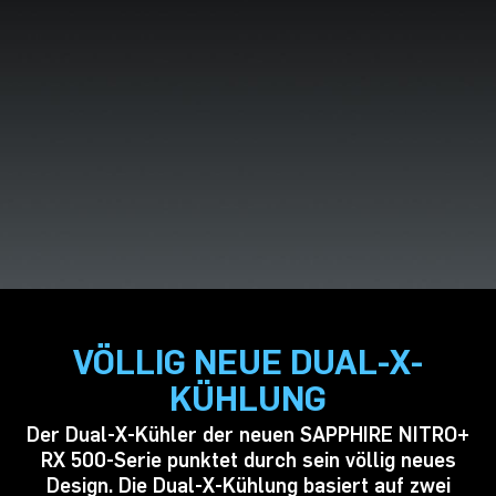
SCHNELL
RX 570
SCHNELLER
RX 580
AM SCHNELLSTEN
RX 590
AM SCHNELLSTEN +
VÖLLIG NEUE DUAL-X-
KÜHLUNG
Der Dual-X-Kühler der neuen SAPPHIRE NITRO+
RX 500-Serie punktet durch sein völlig neues
Design. Die Dual-X-Kühlung basiert auf zwei