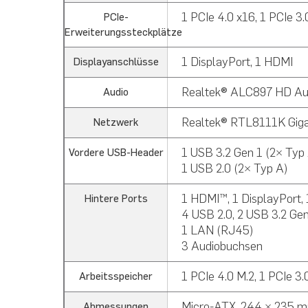
1 PCIe 4.0 x16, 1 PCIe 3.
PCIe-
Erweiterungssteckplätze
1 DisplayPort, 1 HDMI
Displayanschlüsse
Realtek® ALC897 HD Aud
Audio
Realtek® RTL8111K Giga
Netzwerk
1 USB 3.2 Gen 1 (2× Typ 
Vordere USB-Header
1 USB 2.0 (2× Typ A)
1 HDMI™, 1 DisplayPort, 
Hintere Ports
4 USB 2.0, 2 USB 3.2 Ge
1 LAN (RJ45)
3 Audiobuchsen
1 PCIe 4.0 M.2, 1 PCIe 3
Arbeitsspeicher
Micro-ATX, 244 × 235 
Abmessungen