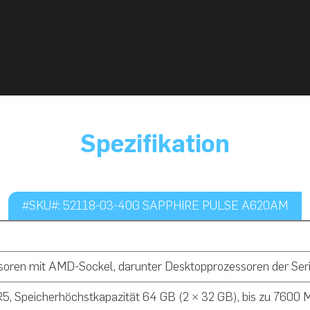
Spezifikation
#SKU#: 52118-03-40G SAPPHIRE PULSE A620AM
soren mit AMD-Sockel, darunter Desktopprozessoren der S
, Speicherhöchstkapazität 64 GB (2 × 32 GB), bis zu 7600 M