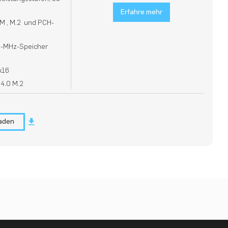
Erfahre mehr
M , M.2 und PCH-
0-MHz-Speicher
x16
 4.0 M.2
laden