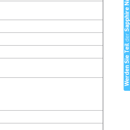
Sapphire Nation
de
Werden Sie Tei