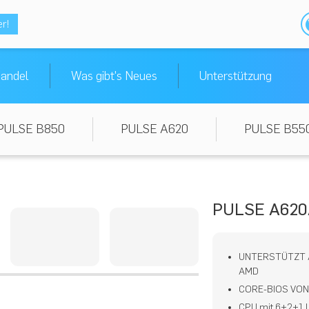
er!
andel
Was gibt's Neues
Unterstützung
PULSE B850
PULSE A620
PULSE B55
PULSE A62
UNTERSTÜTZT 
AMD
CORE-BIOS VON
CPU mit 6+2+1 L