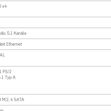
0 x4
io, 5.1 Kanäle
bit Ethernet
A),
1 PS/2
n 1 Typ A
.0 M.2, 4 SATA
mm