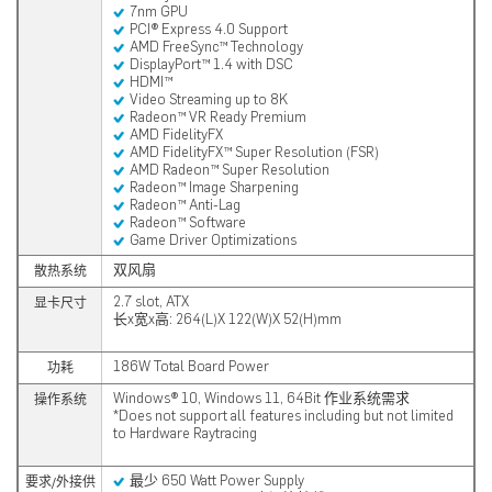
7nm GPU
PCI® Express 4.0 Support
AMD FreeSync™ Technology
DisplayPort™ 1.4 with DSC
HDMI™
Video Streaming up to 8K
Radeon™ VR Ready Premium
AMD FidelityFX
AMD FidelityFX™ Super Resolution (FSR)
AMD Radeon™ Super Resolution
Radeon™ Image Sharpening
Radeon™ Anti-Lag
Radeon™ Software
Game Driver Optimizations
双风扇
散热系统
2.7 slot, ATX
显卡尺寸
长x宽x高: 264(L)X 122(W)X 52(H)mm
186W Total Board Power
功耗
Windows® 10, Windows 11, 64Bit 作业系统需求
操作系统
*Does not support all features including but not limited
to Hardware Raytracing
最少 650 Watt Power Supply
要求/外接供