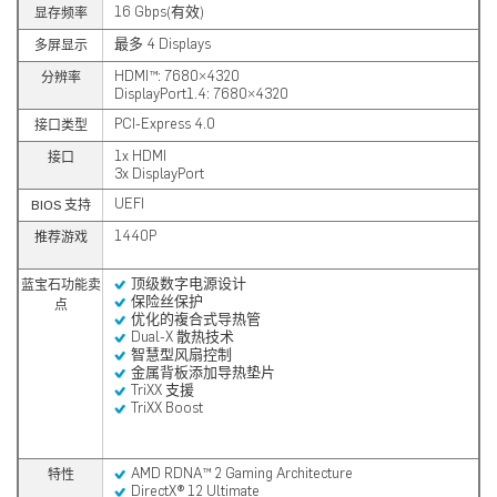
16 Gbps(有效)
显存频率
最多 4 Displays
多屏显示
HDMI™: 7680×4320
分辨率
DisplayPort1.4: 7680×4320
PCI-Express 4.0
接口类型
1x HDMI
接口
3x DisplayPort
UEFI
BIOS 支持
1440P
推荐游戏
顶级数字电源设计
蓝宝石功能卖
保险丝保护
点
优化的複合式导热管
Dual-X 散热技术
智慧型风扇控制
金属背板添加导热垫片
TriXX 支援
TriXX Boost
AMD RDNA™ 2 Gaming Architecture
特性
DirectX® 12 Ultimate