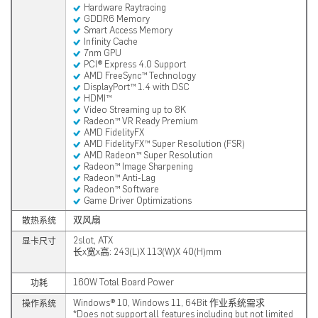
Hardware Raytracing
GDDR6 Memory
Smart Access Memory
Infinity Cache
7nm GPU
PCI® Express 4.0 Support
AMD FreeSync™ Technology
DisplayPort™ 1.4 with DSC
HDMI™
Video Streaming up to 8K
Radeon™ VR Ready Premium
AMD FidelityFX
AMD FidelityFX™ Super Resolution (FSR)
AMD Radeon™ Super Resolution
Radeon™ Image Sharpening
Radeon™ Anti-Lag
Radeon™ Software
Game Driver Optimizations
双风扇
散热系统
2slot, ATX
显卡尺寸
长x宽x高: 243(L)X 113(W)X 40(H)mm
160W Total Board Power
功耗
Windows® 10, Windows 11, 64Bit 作业系统需求
操作系统
*Does not support all features including but not limited