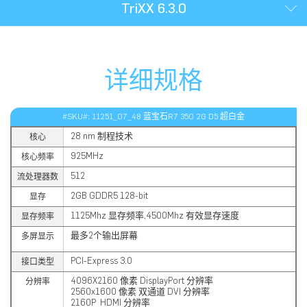
TriXX 6.3.0
详细规格
#SKU#: 11251_07_48 蓝宝石R7 350 2G D5 超白金
28 nm 制程技术
核心
925MHz
核心频率
512
流处理器数
2GB GDDR5 128-bit
显存
1125Mhz 显存频率,4500Mhz 有效显存速度
显存频率
最多2个输出屏幕
多屏显示
PCI-Express 3.0
接口类型
4096X2160 像素 DisplayPort 分辨率
分辨率
2560x1600 像素 双通道 DVI 分辨率
2160P HDMI 分辨率