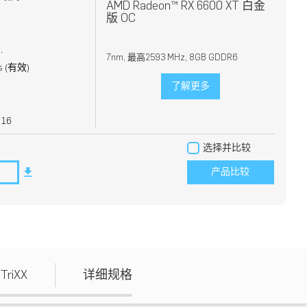
AMD Radeon™ RX 6600 XT 白金
版 OC
.
7nm, 最高2593 MHz, 8GB GDDR6
 (
有效
)
了解更多
: 16
选择并比较
产品比较
TriXX
详细规格