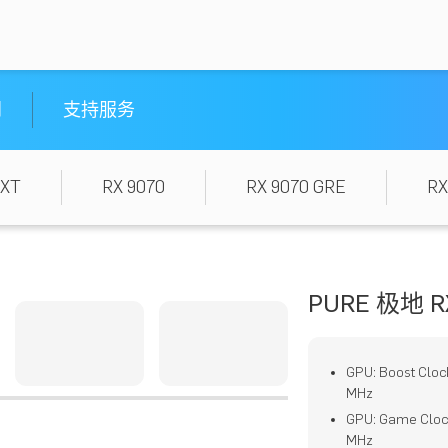
闻
支持服务
 XT
RX 9070
RX 9070 GRE
RX
PURE 极地 RX
GPU: Boost Cl
MHz
GPU: Game Cl
MHz