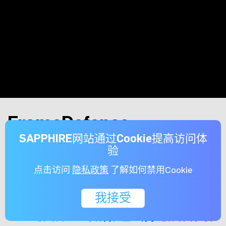
FrameDefense
SAPPHIRE网站通过Cookie提高访问体
显示卡的机械设计採用坚固的盒状框架，确保卓越的
验
结构品质和耐用性。这种稳固的架构为所有内部组件
点击访问
隐私政策
了解如何禁用Cookie
提供了保护外壳，降低了在处理或安装过程中损坏的
风险。这样的坚固框架提供额外的稳定性和强度，使
我接受
其能够高度抵抗意外衝击或压力，确保精密元件 (如
GPU、记忆体和 VRM) 保持安全。有了这种设计，使