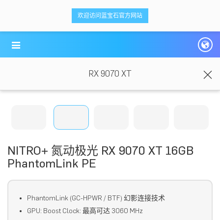
<ti-item style="box-sizing: border-box;">
<ti-item style="box-sizing: border-box;">
欢迎访问蓝宝石官方网站
蓝宝科技
蓝宝科技
</ti-item>
</ti-item>
RX 9070 XT
NITRO+ 氮动极光 RX 9070 XT 16GB
PhantomLink PE
PhantomLink (GC-HPWR / BTF) 幻影连接技术
GPU: Boost Clock: 最高可达 3060 MHz