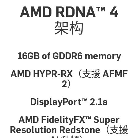
AMD RDNA™ 4
架构
16GB of GDDR6 memory
AMD HYPR-RX（支援 AFMF
2）
DisplayPort™ 2.1a
AMD FidelityFX™ Super
Resolution Redstone（支援