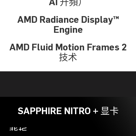
AI 升頻）
AMD Radiance Display™
Engine
AMD Fluid Motion Frames 2
技术
SAPPHIRE NITRO + 显卡
背板