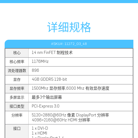
详细规格
#SKU#: 11272_03_48
14 nm FinFET 制程技术
核心
1176MHz
核心频率
896
流处理器数
4GB GDDR5 128-bit
显存
1500Mhz 显存频率,6000 Mhz 有效显存速度
显存频率
最多3个输出屏幕
多屏显示
PCI-Express 3.0
接口类型
5120×2880@60Hz 像素 DisplayPort 分辨率
分辨率
4096×2160@60Hz HDMI 分辨率
1 x DVI-D
接口
1 x HDMI