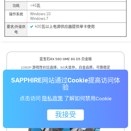
<45瓦
功耗
Windows 10
操作系统
Windows 7
400瓦以上电源供应器提供单卡使用
要求/外接供
电
蓝宝石RX 590 GME 8G D5 白金版
1080P 游戏性价比选择，8G大显存，白金品质，可靠稳定
SAPPHIRE网站通过Cookie提高访问体
了解更多
验
点击访问
隐私政策
了解如何禁用Cookie
我接受