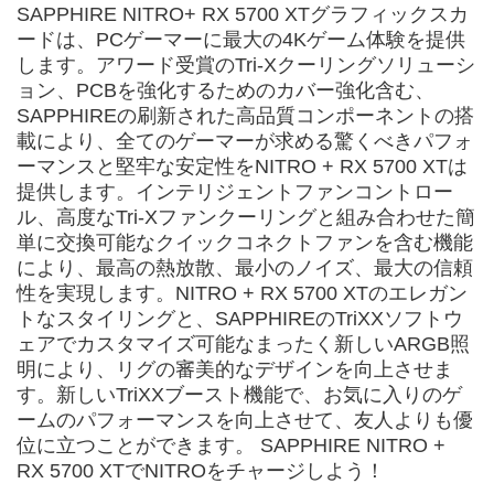
SAPPHIRE NITRO+ RX 5700 XTグラフィックスカ
ードは、PCゲーマーに最大の4Kゲーム体験を提供
します。アワード受賞のTri-Xクーリングソリューシ
ョン、PCBを強化するためのカバー強化含む、
SAPPHIREの刷新された高品質コンポーネントの搭
載により、全てのゲーマーが求める驚くべきパフォ
ーマンスと堅牢な安定性をNITRO + RX 5700 XTは
提供します。インテリジェントファンコントロー
ル、高度なTri-Xファンクーリングと組み合わせた簡
単に交換可能なクイックコネクトファンを含む機能
により、最高の熱放散、最小のノイズ、最大の信頼
性を実現します。NITRO + RX 5700 XTのエレガン
トなスタイリングと、SAPPHIREのTriXXソフトウ
ェアでカスタマイズ可能なまったく新しいARGB照
明により、リグの審美的なデザインを向上させま
す。新しいTriXXブースト機能で、お気に入りのゲ
ームのパフォーマンスを向上させて、友人よりも優
位に立つことができます。 SAPPHIRE NITRO +
RX 5700 XTでNITROをチャージしよう！