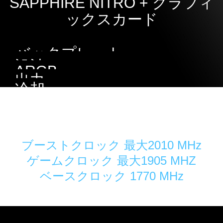
SAPPHIRE NITRO + グラフィ
ックスカード
バックプレート
設計
ARGB
出力
冷却
Tri-Xクーリングテクノロジー
ブーストクロック 最大2010 MHz
ゲームクロック 最大1905 MHZ
ベースクロック 1770 MHz