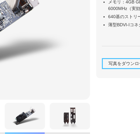
メモリ：4GB G
6000MHz（実
640基のスト
薄型BDVI-Iコ
写真をダウンロ