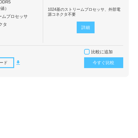
DDR5
効値）
1024基のストリームプロセッサ、外部電
源コネクタ不要
リームプロセッサ
ネクタ
詳細
比較に追加
ード
今すぐ比較