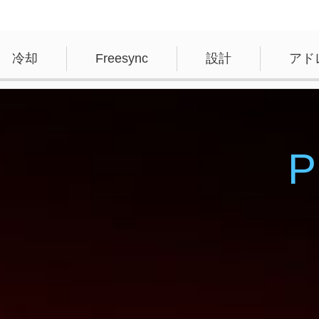
冷却
Freesync
設計
アド
P