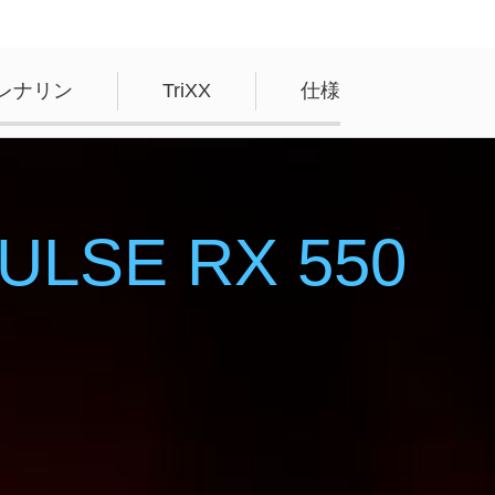
レナリン
TriXX
仕様
ULSE RX 550