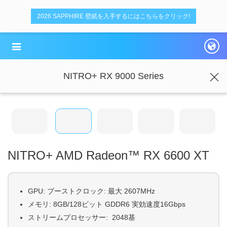
デ
デ
2026 SAPPHIRE 壁紙を入手するにはこちらをクリック!
ュ
ュ
ア
ア
ル
ル
NITRO+ RX 9000 Series
NITRO+ AMD Radeon™ RX 6600 XT
GPU:
ブーストクロック
:
最大
2607MHz
メ
モリ: 8GB/128ビット GDDR6 実効速度16Gbps
ス
トリームプロセッサー: 2048基