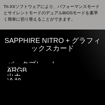
Tri-XXソフトウェアにより、パフォーマンスモード
とサイレントモードのデュアルBIOSモードを素早
く簡単に切り替えることができます。
SAPPHIRE NITRO + グラフィ
ックスカード
バックプレート
設計
ARGB
出力
NITRO + 内蔵のARGBカードの外観を自分だけにカスタマイ
冷却
ズ