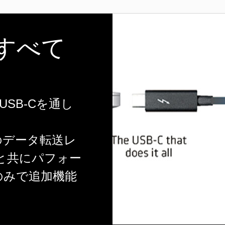
: すべて
るUSB-Cを通し
。
psのデータ転送レ
と共にパフォー
のみで追加機能