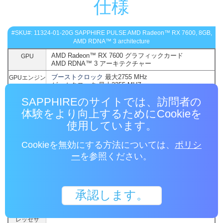
仕様
#SKU#: 11324-01-20G SAPPHIRE PULSE AMD Radeon™ RX 7600, 8GB,
AMD RDNA™ 3 architecture
AMD Radeon™ RX 7600 グラフィックカード
GPU
AMD RDNA™ 3 アーキテクチャー
ブーストクロック
最大2755 MHz
GPUエンジン
ゲームクロック 最大2355 MHZ
クロック
SAPPHIREのサイトでは、訪問者の
ブーストクロック周波数とは、バースト性のある作業
負荷を実行しているGPUで達成可能な最大周波数を指
体験をより向上するためにCookieを
しています。 ブーストクロックの達成可能性、周波
使用しています。
数、および持続可能性は、いくつかの要因に応じて異
なります。要因には、熱条件およびアプリケーション
と作業負荷の相違が含まれますが、これらに限定され
Cookieを無効にする方法については、
ポリシ
るものではありません。
ー
を参照ください。
ゲームクロックは、典型的なゲームアプリケーション
を実行するときに予想されるGPUクロックで実行さ
れ、典型的なTGP(トータルグラフィックスパワー)に
設定されます。実際の個々のゲームクロックの結果は
承認します。
異なる場合があります。
2048
ストリームプ
レッセサ