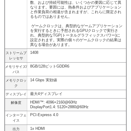
数、および持続可能性は、いくつかの要因に応じて異
なります。要因には、熱条件およびアプリケーション
と作業負荷の相違が含まれますが、これらに限定され
るものではありません。
ゲームクロックは、典型的なゲームアプリケーション
を実行するときに予想されるGPUクロックで実行さ
れ、典型的なTGP(トータルグラフィックスパワー)に
設定されます。実際の個々のゲームクロックの結果は
異なる場合があります。
1408
ストリームプ
レッセサ
8GB/128ビットGDDR6
メモリサイズ/
バス
14 Gbps 実効値
メモリクロッ
ク
最大4ディスプレイ
ディスプレイ
HDMI™: 4096×2160@60Hz
解像度
DisplayPort1.4: 5120×2880@60Hz
PCI-Express 4.0
インターフェ
イス
1x HDMI
出力