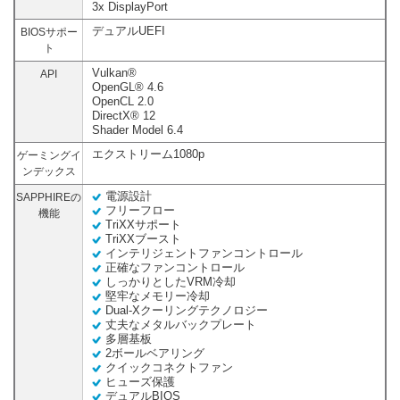
3x DisplayPort
デュアルUEFI
BIOSサポー
ト
Vulkan®
API
OpenGL® 4.6
OpenCL 2.0
DirectX® 12
Shader Model 6.4
エクストリーム1080p
ゲーミングイ
ンデックス
電源設計
SAPPHIREの
フリーフロー
機能
TriXXサポート
TriXXブースト
インテリジェントファンコントロール
正確なファンコントロール
しっかりとしたVRM冷却
堅牢なメモリー冷却
Dual-Xクーリングテクノロジー
丈夫なメタルバックプレート
多層基板
2ボールベアリング
クイックコネクトファン
ヒューズ保護
デュアルBIOS