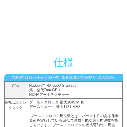
最新のTriXXをダウンロー
ド
仕様
#SKU#: 11295-01-20G SAPPHIRE PULSE RX 5500 XT 8G GDDR6
Radeon™ RX 5500 Graphics
GPU
第二世代7nm GPU
RDNAアーキテクチャー
ブーストクロック
最大1845 MHz
GPUエンジン
ゲームクロック 最大1737 MHZ
クロック
ブーストクロック周波数とは、バースト性のある作業
負荷を実行しているGPUで達成可能な最大周波数を指
しています。 ブーストクロックの達成可能性、周波