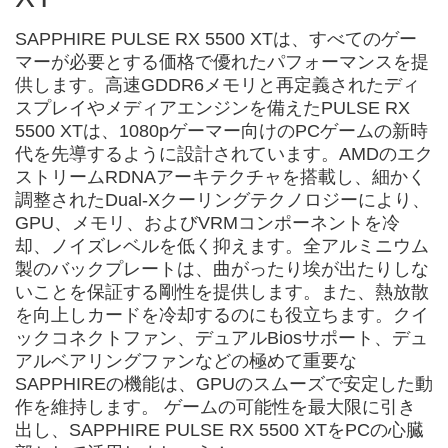
SAPPHIRE PULSE RX 5500 XTは、すべてのゲー
マーが必要とする価格で優れたパフォーマンスを提
供します。高速GDDR6メモリと再定義されたディ
スプレイやメディアエンジンを備えたPULSE RX
5500 XTは、1080pゲーマー向けのPCゲームの新時
代を先導するように設計されています。AMDのエク
ストリームRDNAアーキテクチャを搭載し、細かく
調整されたDual-Xクーリングテクノロジーにより、
GPU、メモリ、およびVRMコンポーネントを冷
却、ノイズレベルを低く抑えます。全アルミニウム
製のバックプレートは、曲がったり埃が出たりしな
いことを保証する剛性を提供します。また、熱放散
を向上しカードを冷却するのにも役立ちます。クイ
ックコネクトファン、デュアルBiosサポート、デュ
アルベアリングファンなどの極めて重要な
SAPPHIREの機能は、GPUのスムーズで安定した動
作を維持します。 ゲームの可能性を最大限に引き
出し、SAPPHIRE PULSE RX 5500 XTをPCの心臓