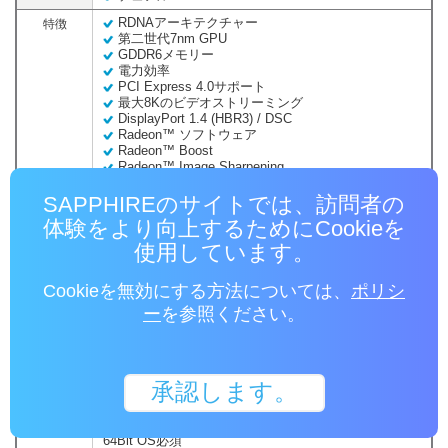
RDNAアーキテクチャー
特徴
第二世代7nm GPU
GDDR6メモリー
電力効率
PCI Express 4.0サポート
最大8Kのビデオストリーミング
DisplayPort 1.4 (HBR3) / DSC
Radeon™ ソフトウェア
Radeon™ Boost
Radeon™ Image Sharpening
Radeon™ Anti-Lag
AMD FidelityFx
SAPPHIREのサイトでは、訪問者の
非同期演算
体験をより向上するためにCookieを
Radeon™ Rays Audio + True Audio Next
Radeon™ FreeSync™ 2 HDR
使用しています。
Dual-Xクーリング
冷却
Cookieを無効にする方法については、
ポリシ
デュアルファン
2ボールベアリング
ー
を参照ください。
2スロット占有, ATX
フォームファ
サイズ: 233 x 121.8 x 39.6(mm)
クター
135W
消費電力
承認します。
Windows® 11, 10, Windows® 7, Linux x86, Ubuntu
OS
x86
64Bit OS必須