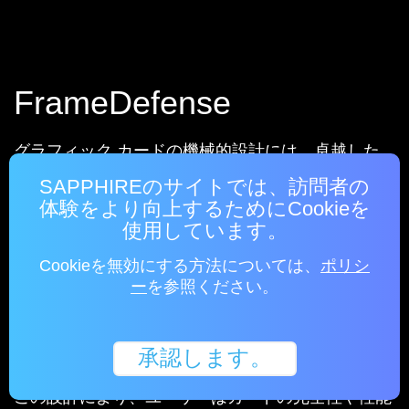
FrameDefense
グラフィック カードの機械的設計には、卓越した
ビルド品質と耐久性を保証する堅牢なボックス型フ
SAPPHIREのサイトでは、訪問者の
レームが採用されています。この堅牢な構造によ
体験をより向上するためにCookieを
り、すべての内部コンポーネントがケーシングによ
使用しています。
って保護されるので、取り扱いの際や設置時の損傷
Cookieを無効にする方法については、
ポリシ
リスクを抑えることができます。この剛性の高いフ
ー
を参照ください。
レームのおかげで安定性と強度が高まり、偶発的な
衝撃や圧力に対して高い耐性を発揮するとともに、
GPU、メモリ、VRMといったデリケートなコンポ
承認します。
ーネントを確実に保護できるようになっています。
この設計により、ユーザーはカードの完全性や性能