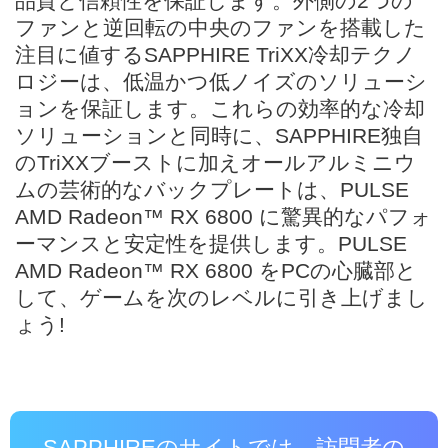
品質と信頼性を保証します。外側の2つの
ファンと逆回転の中央のファンを搭載した
注目に値するSAPPHIRE TriXX冷却テクノ
ロジーは、低温かつ低ノイズのソリューシ
ョンを保証します。これらの効率的な冷却
ソリューションと同時に、SAPPHIRE独自
のTriXXブーストに加えオールアルミニウ
ムの芸術的なバックプレートは、PULSE
AMD Radeon™ RX 6800 に驚異的なパフォ
ーマンスと安定性を提供します。PULSE
AMD Radeon™ RX 6800 をPCの心臓部と
して、ゲームを次のレベルに引き上げまし
ょう!
SAPPHIREのサイトでは、訪問者の