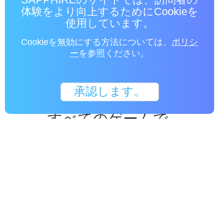
既成概念を変
体験をより向上するためにCookieを
える究極の
使用しています。
Cookieを無効にする方法については、
ポリシ
ー
を参照ください。
4Kゲーミングを実現するパワフルなパフ
ォーマンス
承認します。
すべてのゲームで.
すべてのフレームに.
AMD RDNA™ 2